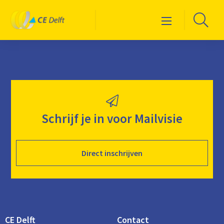
Logo
Ga
Menu
CE
naa
Delft
de
zoe
Schrijf je in voor Mailvisie
Direct inschrijven
CE Delft
Contact