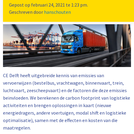
opdrachtgevers met onderzoek en advies naar het
Gepost op februari 24, 2021 te 1:23 pm.
verminderen van de uitstoot van luchtverontreinigende
Geschreven door
hanschouten
stoffen en CO2 in de logistieke sector.
CE Delft heeft uitgebreide kennis van emissies van
vervoerwijzen (bestelbus, vrachtwagen, binnenvaart, trein,
luchtvaart, zeescheepvaart) en de factoren die deze emissies
beïnvloeden. We berekenen de carbon footprint van logistieke
activiteiten en brengen oplossingen in kaart (nieuwe
energiedragers, andere voertuigen, modal shift en logistieke
optimalisatie), samen met
de effecten en kosten van die
maatregelen.