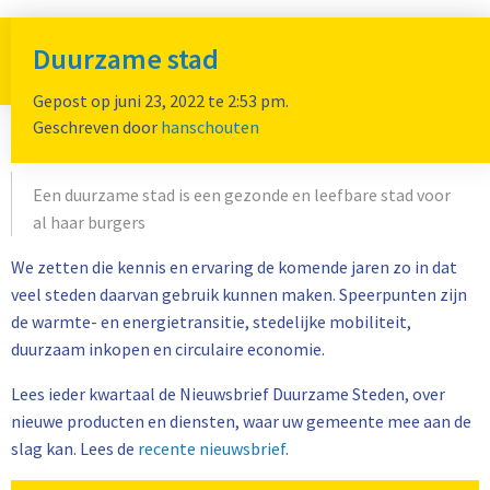
CE Delft heeft de ambitie om samen met de Nederlandse
Logo
Duurzame stad
gemeenten, regio’s en betrokken partijen te werken aan het
Ga
Menu
CE
behalen van de klimaatdoelen. Daarvoor zetten wij ons team
naa
Gepost op juni 23, 2022 te 2:53 pm.
Delft
de
Duurzame Stad in, waarin jaren­lange kennis en
Geschreven door
hanschouten
zoe
praktijkervaring verzameld is.
Een duurzame stad is een gezonde en leefbare stad voor
al haar burgers
We zetten die kennis en ervaring de komende jaren zo in dat
veel steden daarvan gebruik kunnen maken. Speerpunten zijn
de warmte- en energietransitie, stedelijke mobiliteit,
duurzaam inkopen en circulaire economie.
Lees ieder kwartaal de Nieuwsbrief Duurzame Steden, over
nieuwe producten en diensten, waar uw gemeente mee aan de
slag kan. Lees de
recente nieuwsbrief
.