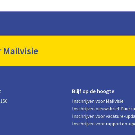
r Mailvisie
t
Blijf op de hoogte
0150
Inschrijven voor Mailvisie
Inschrijven nieuwsbrief Duurz
Inschrijven voor vacature-upd
Inschrijven voor rapporten-up