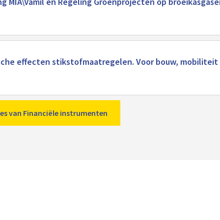
ng MIA\Vamil en Regeling Groenprojecten op broeikasgase
he effecten stikstofmaatregelen. Voor bouw, mobiliteit 
ties van Financiële instrumenten