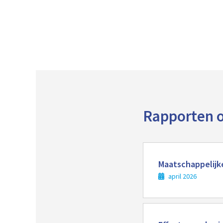
Rapporten o
Lees
meer
Maatschappelijke
april 2026
Lees
meer