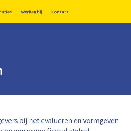
caties
Werken bij
Contact
n
evers bij het evalueren en vormgeven
 van een groen fiscaal stelsel,