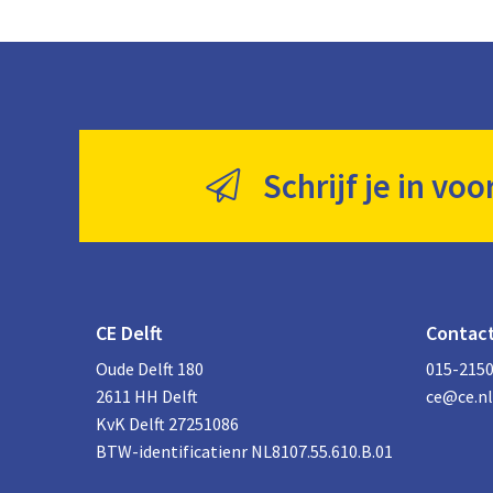
Schrijf je in voo
CE Delft
Contac
Oude Delft 180
015-215
2611 HH Delft
ce@ce.nl
KvK Delft 27251086
BTW-identificatienr NL8107.55.610.B.01