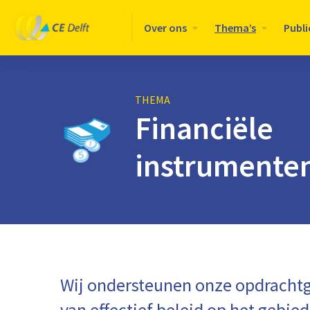
Logo
Over ons
Thema’s
Publi
CE
Delft
THEMA
Financiële
instrumente
Wij ondersteunen onze opdrachtg
van effectief beleid op het gebied