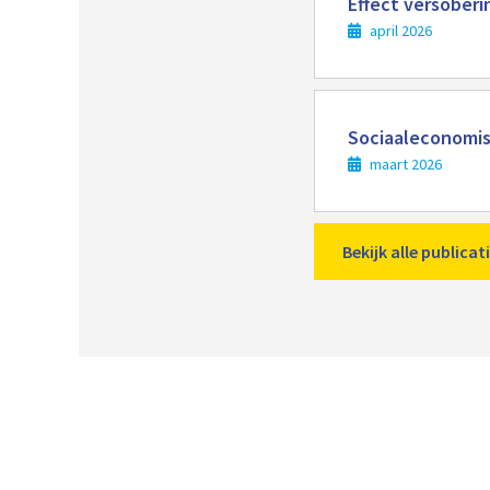
Effect versoberi
april 2026
Lees
meer
Sociaaleconomisc
maart 2026
Bekijk alle publica