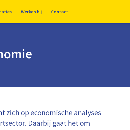
caties
Werken bij
Contact
nomie
t zich op economische analyses
rtsector. Daarbij gaat het om