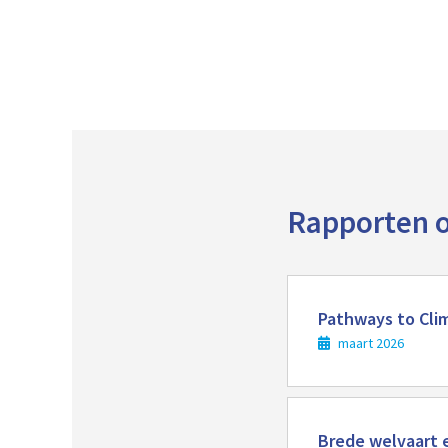
Rapporten o
Lees
meer
Pathways to Clim
maart 2026
Lees
meer
Brede welvaart e