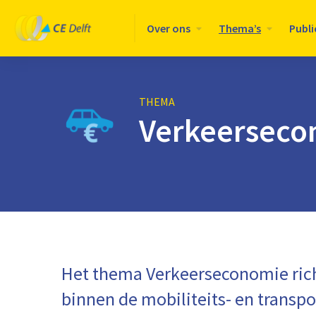
Logo
Over ons
Thema’s
Publi
CE
Delft
THEMA
Verkeerseco
Het thema Verkeerseconomie rich
binnen de mobiliteits- en transpo