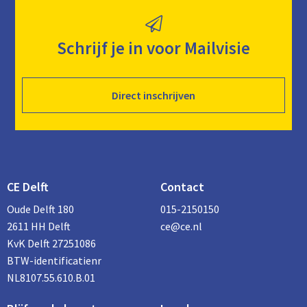
Schrijf je in voor Mailvisie
Direct inschrijven
CE Delft
Contact
Oude Delft 180
015-2150150
2611 HH Delft
ce@ce.nl
KvK Delft 27251086
BTW-identificatienr
NL8107.55.610.B.01