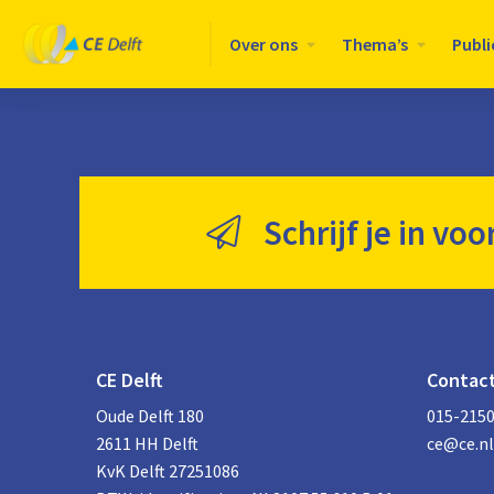
Logo
Over ons
Thema’s
Publi
CE
Delft
Schrijf je in voo
CE Delft
Contac
Oude Delft 180
015-215
2611 HH Delft
ce@ce.nl
KvK Delft 27251086