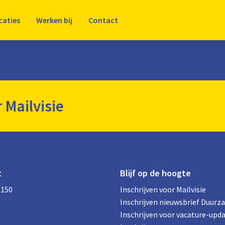
caties
Werken bij
Contact
r Mailvisie
t
Blijf op de hoogte
0150
Inschrijven voor Mailvisie
Inschrijven nieuwsbrief Duurz
Inschrijven voor vacature-upd