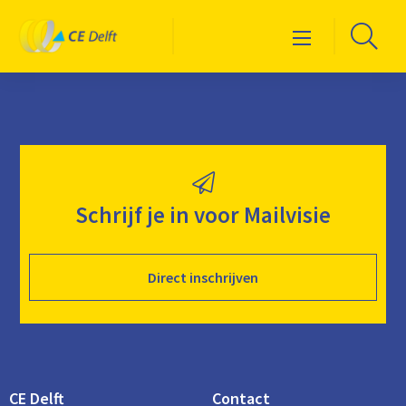
Logo
Ga
Menu
CE
naa
Delft
de
zoe
Schrijf je in voor Mailvisie
Direct inschrijven
CE Delft
Contact