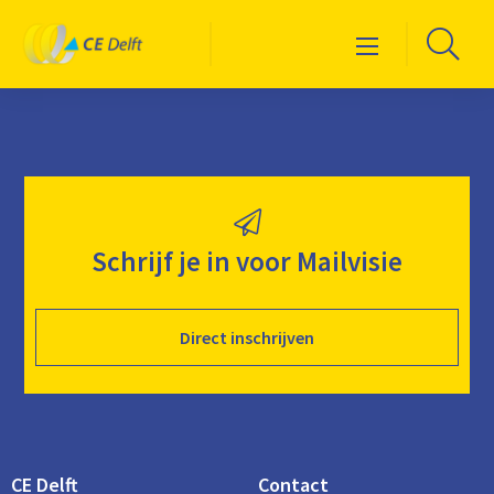
Logo
Ga
Menu
CE
naa
Delft
de
zoe
Schrijf je in voor Mailvisie
Direct inschrijven
CE Delft
Contact