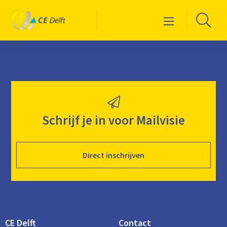
Logo
Ga
Menu
CE
naa
Delft
de
zoe
Schrijf je in voor Mailvisie
Direct inschrijven
CE Delft
Contact