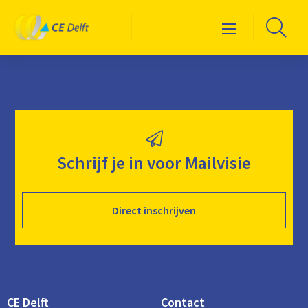
Logo
Ga
Menu
CE
naa
Delft
de
zoe
Schrijf je in voor Mailvisie
Direct inschrijven
CE Delft
Contact