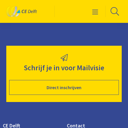
Logo
Ga
Menu
CE
naa
Delft
de
zoe
Schrijf je in voor Mailvisie
Direct inschrijven
CE Delft
Contact