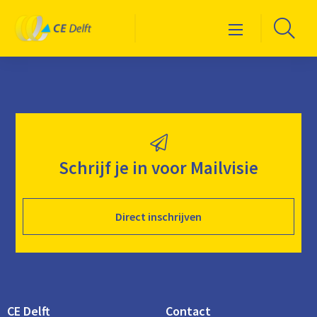
Logo
Ga
Menu
CE
naa
Delft
de
zoe
Schrijf je in voor Mailvisie
Direct inschrijven
CE Delft
Contact