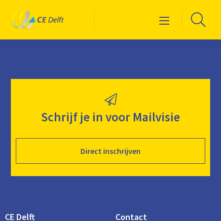
Logo
Ga
Menu
CE
naa
Delft
de
zoe
Schrijf je in voor Mailvisie
Direct inschrijven
CE Delft
Contact