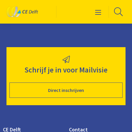
Logo
Ga
Menu
CE
naa
Delft
de
zoe
Schrijf je in voor Mailvisie
Direct inschrijven
CE Delft
Contact