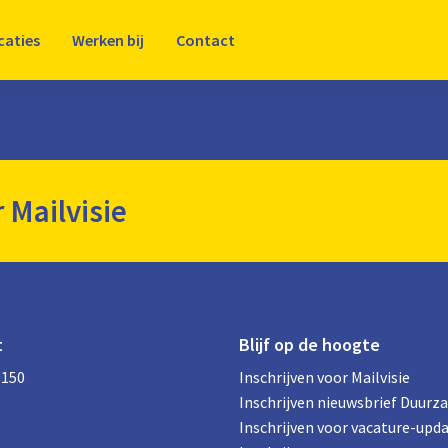
caties
Werken bij
Contact
r Mailvisie
t
Blijf op de hoogte
0150
Inschrijven voor Mailvisie
Inschrijven nieuwsbrief Duurz
Inschrijven voor vacature-upd