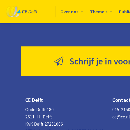
Logo
Over ons
Thema’s
Publi
CE
Delft
Schrijf je in voo
CE Delft
Contac
Oude Delft 180
015-215
2611 HH Delft
ce@ce.nl
KvK Delft 27251086