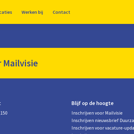
caties
Werken bij
Contact
r Mailvisie
t
Blijf op de hoogte
0150
Inschrijven voor Mailvisie
Inschrijven nieuwsbrief Duurz
Inschrijven voor vacature-upd