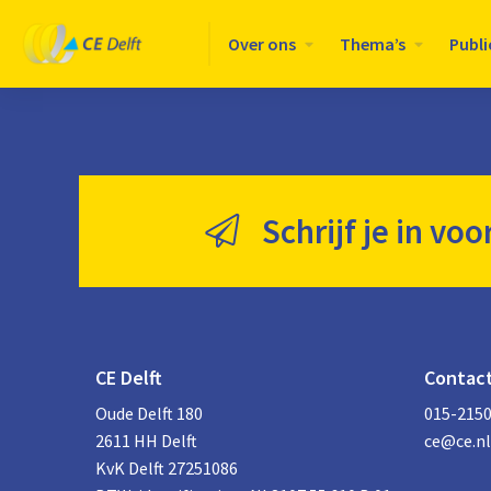
Logo
Over ons
Thema’s
Publi
CE
Delft
Schrijf je in voo
CE Delft
Contac
Oude Delft 180
015-215
2611 HH Delft
ce@ce.nl
KvK Delft 27251086