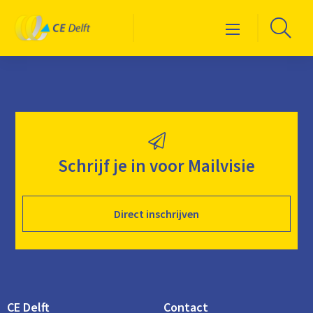
Logo
Ga
Menu
CE
naa
Delft
de
zoe
Schrijf je in voor Mailvisie
Direct inschrijven
CE Delft
Contact