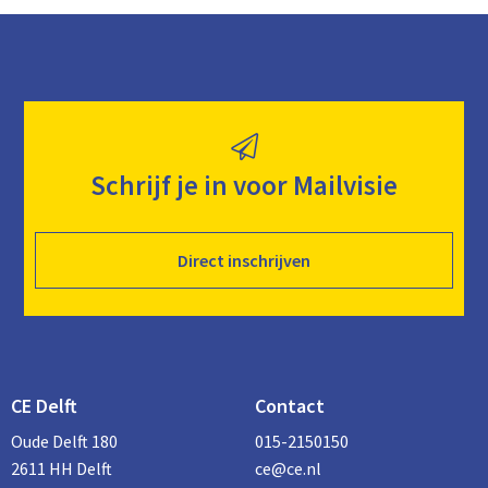
Schrijf je in voor Mailvisie
Direct inschrijven
CE Delft
Contact
Oude Delft 180
015-2150150
2611 HH Delft
ce@ce.nl