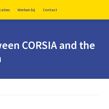
caties
Werken bij
Contact
ween CORSIA and the
n