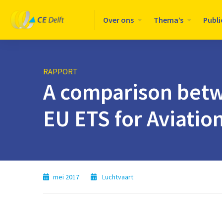
Logo
Over ons
Thema’s
Publi
CE
Delft
RAPPORT
A comparison bet
EU ETS for Aviatio
mei 2017
Luchtvaart