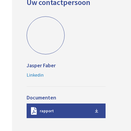
Uw contactpersoon
Jasper Faber
Linkedin
Documenten
D
rapport
o
w
n
l