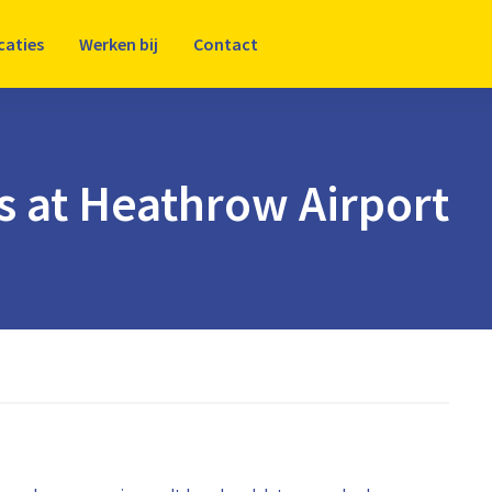
caties
Werken bij
Contact
ts at Heathrow Airport