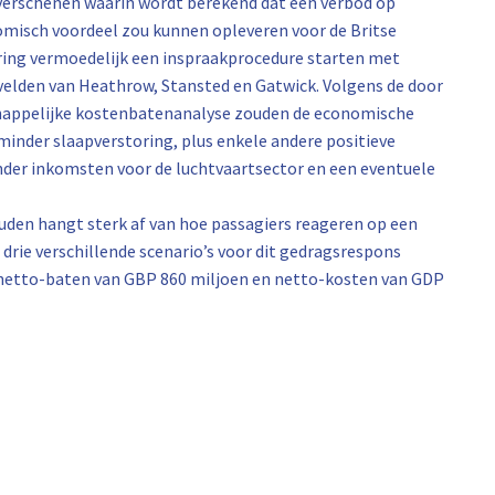
t verschenen waarin wordt berekend dat een verbod op
misch voordeel zou kunnen opleveren voor de Britse
gering vermoedelijk een inspraakprocedure starten met
velden van Heathrow, Stansted en Gatwick. Volgens de door
happelijke kostenbatenanalyse zouden de economische
minder slaapverstoring, plus enkele andere positieve
der inkomsten voor de luchtvaartsector en een eventuele
ouden hangt sterk af van hoe passagiers reageren op een
drie verschillende scenario’s voor dit gedragsrespons
n netto-baten van GBP 860 miljoen en netto-kosten van GDP