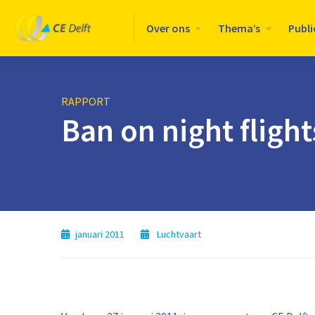
Logo
Over ons
Thema’s
Publi
CE
Delft
RAPPORT
Ban on night fligh
januari 2011
Luchtvaart