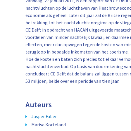
Vandaag, 27 januari 2011, is een rapport van CE Delf
nachtvluchten op de luchthaven van Heathrow econo
economie als geheel. Later dit jaar zal de Britse re
betrekking tot het nachtvluchtenregime op de vlieg
CE Delft in opdracht van HACAN uitgevoerde maatsc
voordelen van minder nachtelijk lawaai, en daarmee 
effecten, meer dan opwegen tegen de kosten van min
terugloop in bepaalde inkomsten van het toerisme.
Hoe de kosten en baten zich precies tot elkaar verh
nachtvluchtenverbod. Op basis van doorrekening van 
concludeert CE Delft dat de balans zal liggen tusse
53 miljoen, beide over een periode van tien jaar.
Auteurs
Jasper Faber
Marisa Korteland