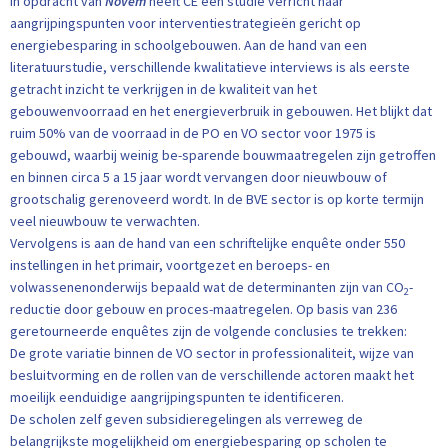
In opdracht van
Novem
heeft CE een studie verricht naar
aangrijpingspunten voor interventiestrategieën gericht op
energiebesparing in schoolgebouwen. Aan de hand van een
literatuurstudie, verschillende kwalitatieve interviews is als eerste
getracht inzicht te verkrijgen in de kwaliteit van het
gebouwenvoorraad en het energieverbruik in gebouwen. Het blijkt dat
ruim 50% van de voorraad in de PO en VO sector voor 1975 is
gebouwd, waarbij weinig be-sparende bouwmaatregelen zijn getroffen
en binnen circa 5 a 15 jaar wordt vervangen door nieuwbouw of
grootschalig gerenoveerd wordt. In de BVE sector is op korte termijn
veel nieuwbouw te verwachten.
Vervolgens is aan de hand van een schriftelijke enquête onder 550
instellingen in het primair, voortgezet en beroeps- en
volwassenenonderwijs bepaald wat de determinanten zijn van CO
-
2
reductie door gebouw en proces-maatregelen. Op basis van 236
geretourneerde enquêtes zijn de volgende conclusies te trekken:
De grote variatie binnen de VO sector in professionaliteit, wijze van
besluitvorming en de rollen van de verschillende actoren maakt het
moeilijk eenduidige aangrijpingspunten te identificeren.
De scholen zelf geven subsidieregelingen als verreweg de
belangrijkste mogelijkheid om energiebesparing op scholen te