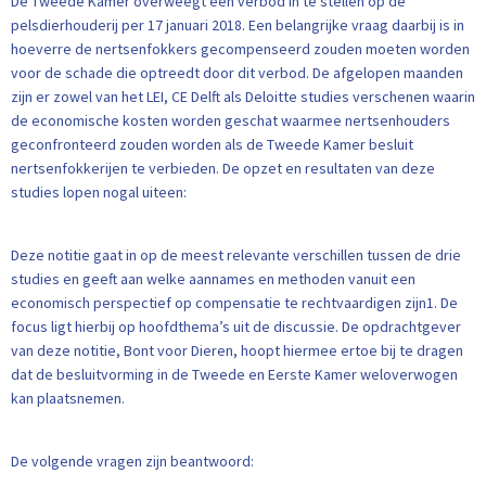
De Tweede Kamer overweegt een verbod in te stellen op de
pelsdierhouderij per 17 januari 2018. Een belangrijke vraag daarbij is in
hoeverre de nertsenfokkers gecompenseerd zouden moeten worden
voor de schade die optreedt door dit verbod. De afgelopen maanden
zijn er zowel van het LEI, CE Delft als Deloitte studies verschenen waarin
de economische kosten worden geschat waarmee nertsenhouders
geconfronteerd zouden worden als de Tweede Kamer besluit
nertsenfokkerijen te verbieden. De opzet en resultaten van deze
studies lopen nogal uiteen:
Deze notitie gaat in op de meest relevante verschillen tussen de drie
studies en geeft aan welke aannames en methoden vanuit een
economisch perspectief op compensatie te rechtvaardigen zijn1. De
focus ligt hierbij op hoofdthema’s uit de discussie. De opdrachtgever
van deze notitie, Bont voor Dieren, hoopt hiermee ertoe bij te dragen
dat de besluitvorming in de Tweede en Eerste Kamer weloverwogen
kan plaatsnemen.
De volgende vragen zijn beantwoord: