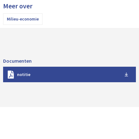
Meer over
Milieu-economie
Documenten
D
notitie
o
w
n
l
o
a
d