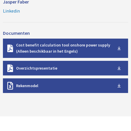
Jasper Faber
Linkedin
Documenten
D
Cost benefit calculation tool onshore power supply
o
(Alleen beschikbaar in het Engels)
w
n
D
l
Overzichtspresentatie
o
o
w
a
D
n
d
Rekenmodel
o
l
w
o
n
a
l
d
o
a
d