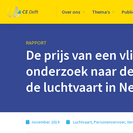
Logo
Over ons
Thema’s
Publi
CE
Delft
RAPPORT
De prijs van een vl
onderzoek naar de
de luchtvaart in N
november 2019
Luchtvaart
,
Personenvervoer
,
Ver