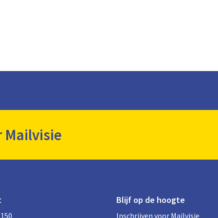
r Mailvisie
t
Blijf op de hoogte
0150
Inschrijven voor Mailvisie