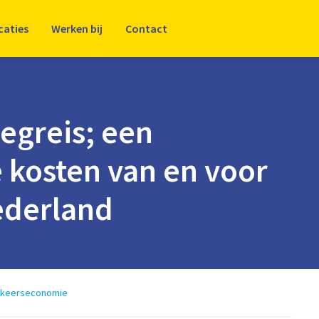
caties
Werken bij
Contact
iegreis; een
 kosten van en voor
ederland
keerseconomie