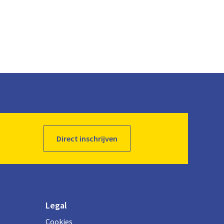
d
Direct inschrijven
Legal
Cookies