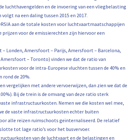
 de luchthavengelden en de invoering van een vliegbelasting
n volgt na een daling tussen 2015 en 2017.
CORSIA aan de totale kosten voor luchtvaartmaatschappijen
e prijzen voor de emissierechten zijn hiervoor een
 – Londen, Amersfoort – Parijs, Amersfoort – Barcelona,
Amersfoort – Toronto) vinden we dat de ratio van
urkosten voor de intra-Europese vluchten tussen de 40% en
n rond de 20%.
en vergelijken met andere vervoerwijzen, dan zien we dat de
100%). Bij de trein is de omvang van deze ratio sterk
vaste infrastructuurkosten. Nemen we die kosten wel mee,
 we de vaste infrastructuurkosten echter buiten
or alle reizen ruimschoots geïnternaliseerd. De relatief
lotte tot lage ratio’s voor het busvervoer.
tructuurkosten van de luchtvaart en de belastingen en