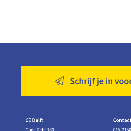
Schrijf je in voo
CE Delft
Contac
Oude Delft 180
015-215