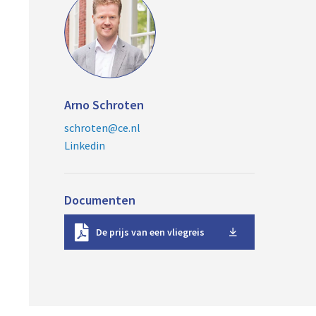
Arno Schroten
schroten@ce.nl
Linkedin
Documenten
D
De prijs van een vliegreis
o
w
n
l
o
a