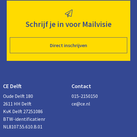
Schrijf je in voor Mailvisie
Direct inschrijven
CE Delft
Contact
Oude Delft 180
015-2150150
2611 HH Delft
ce@ce.nl
KvK Delft 27251086
BTW-identificatienr
NL8107.55.610.B.01