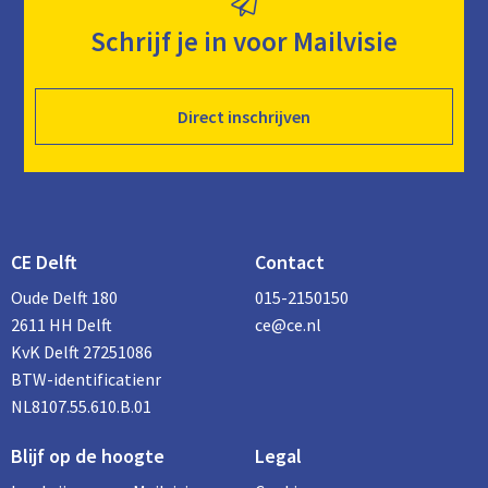
Schrijf je in voor Mailvisie
Direct inschrijven
CE Delft
Contact
Oude Delft 180
015-2150150
2611 HH Delft
ce@ce.nl
KvK Delft 27251086
BTW-identificatienr
NL8107.55.610.B.01
Blijf op de hoogte
Legal