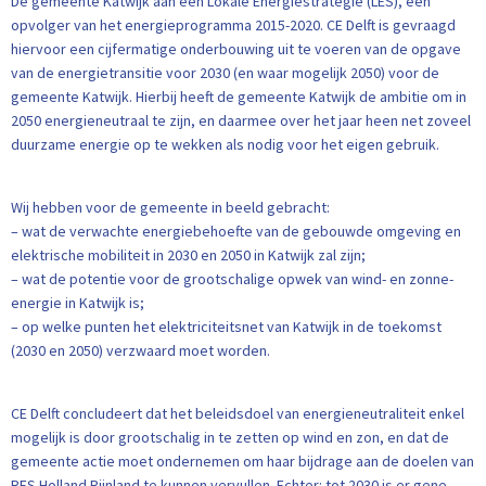
De gemeente Katwijk aan een Lokale Energiestrategie (LES), een
opvolger van het energieprogramma 2015-2020. CE Delft is gevraagd
hiervoor een cijfermatige onderbouwing uit te voeren van de opgave
van de energietransitie voor 2030 (en waar mogelijk 2050) voor de
gemeente Katwijk. Hierbij heeft de gemeente Katwijk de ambitie om in
2050 energieneutraal te zijn, en daarmee over het jaar heen net zoveel
duurzame energie op te wekken als nodig voor het eigen gebruik.
Wij hebben voor de gemeente in beeld gebracht:
– wat de verwachte energiebehoefte van de gebouwde omgeving en
elektrische mobiliteit in 2030 en 2050 in Katwijk zal zijn;
– wat de potentie voor de grootschalige opwek van wind- en zonne-
energie in Katwijk is;
– op welke punten het elektriciteitsnet van Katwijk in de toekomst
(2030 en 2050) verzwaard moet worden.
CE Delft concludeert dat het beleidsdoel van energieneutraliteit enkel
mogelijk is door grootschalig in te zetten op wind en zon, en dat de
gemeente actie moet ondernemen om haar bijdrage aan de doelen van
RES Holland Rijnland te kunnen vervullen. Echter: tot 2030 is er gene