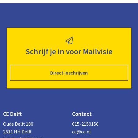
Schrijf je in voor Mailvisie
Direct inschrijven
CE Delft
Contact
Oude Delft 180
015-2150150
2611 HH Delft
ce@ce.nl