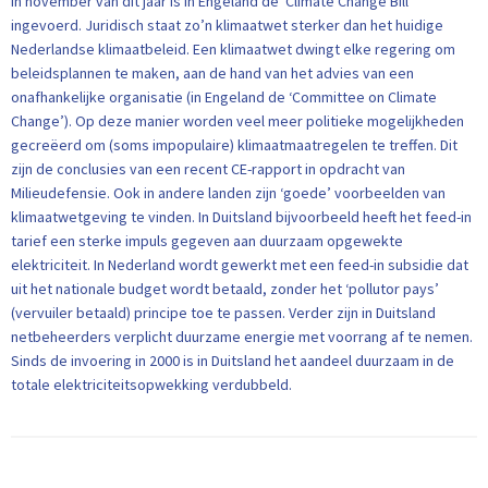
In november van dit jaar is in Engeland de ‘Climate Change Bill’
ingevoerd. Juridisch staat zo’n klimaatwet sterker dan het huidige
Nederlandse klimaatbeleid. Een klimaatwet dwingt elke regering om
beleidsplannen te maken, aan de hand van het advies van een
onafhankelijke organisatie (in Engeland de ‘Committee on Climate
Change’). Op deze manier worden veel meer politieke mogelijkheden
gecreëerd om (soms impopulaire) klimaatmaatregelen te treffen. Dit
zijn de conclusies van een recent CE-rapport in opdracht van
Milieudefensie. Ook in andere landen zijn ‘goede’ voorbeelden van
klimaatwetgeving te vinden. In Duitsland bijvoorbeeld heeft het feed-in
tarief een sterke impuls gegeven aan duurzaam opgewekte
elektriciteit. In Nederland wordt gewerkt met een feed-in subsidie dat
uit het nationale budget wordt betaald, zonder het ‘pollutor pays’
(vervuiler betaald) principe toe te passen. Verder zijn in Duitsland
netbeheerders verplicht duurzame energie met voorrang af te nemen.
Sinds de invoering in 2000 is in Duitsland het aandeel duurzaam in de
totale elektriciteitsopwekking verdubbeld.