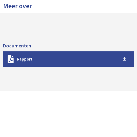
Meer over
Documenten
D
Rapport
o
w
n
l
o
a
d