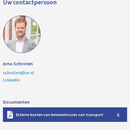
Uw contactpersoon
Arno Schroten
schroten@ce.nl
Linkedin
Documenten
D
Externe kosten van ketenemissies van transport
o
w
n