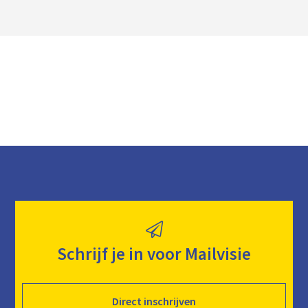
l
o
a
d
Schrijf je in voor Mailvisie
Direct inschrijven