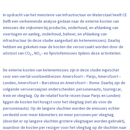
In opdracht van het ministerie van Infrastructuur en Waterstaat heeft CE
Delft een verkennende analyse gedaan naar de externe kosten van
emissies die vrijkomen bij productie, onderhoud, en afdanking van
voertuigen en aanleg, onderhoud, beheer, en afdanking van
infrastructuur (in deze studie aangeduid als ketenemissies). Daarbij
hebben we gekeken naar de kosten die veroorzaakt worden door de
uitstoot van CO
, NO
– en fijnstofemissies tijdens deze activiteiten.
2-
x
De externe kosten van ketenemissies zijn in deze studie ingeschat
voor een viertal voorbeeldreizen: Amersfoort – Parijs, Amersfoort –
Londen, Amersfoort – Barcelona en Amersfoort – Rome. Daarbij zijn de
volgende vervoerswijzen onderscheiden: personenauto, touringcar,
trein en vliegtuig. Op de relatief korte reizen (naar Parijs en Londen)
liggen de kosten het hoogst voor het vliegtuig (net als voor de
personenauto). Op de langere vluchten worden de emissies echter
verdeeld over meer kilometers en meer personen per vliegtuig
(doordat er op langere vluchten grotere vliegtuigen worden gebruikt),
waardoor de kosten per reiziger voor het vliegtuig op de vluchten naar