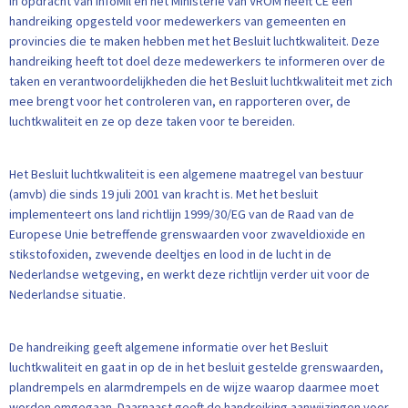
In opdracht van InfoMil en het Ministerie van VROM heeft CE een
handreiking opgesteld voor medewerkers van gemeenten en
provincies die te maken hebben met het Besluit luchtkwaliteit. Deze
handreiking heeft tot doel deze medewerkers te informeren over de
taken en verantwoordelijkheden die het Besluit luchtkwaliteit met zich
mee brengt voor het controleren van, en rapporteren over, de
luchtkwaliteit en ze op deze taken voor te bereiden.
Het Besluit luchtkwaliteit is een algemene maatregel van bestuur
(amvb) die sinds 19 juli 2001 van kracht is. Met het besluit
implementeert ons land richtlijn 1999/30/EG van de Raad van de
Europese Unie betreffende grenswaarden voor zwaveldioxide en
stikstofoxiden, zwevende deeltjes en lood in de lucht in de
Nederlandse wetgeving, en werkt deze richtlijn verder uit voor de
Nederlandse situatie.
De handreiking geeft algemene informatie over het Besluit
luchtkwaliteit en gaat in op de in het besluit gestelde grenswaarden,
plandrempels en alarmdrempels en de wijze waarop daarmee moet
worden omgegaan. Daarnaast geeft de handreiking aanwijzingen voor