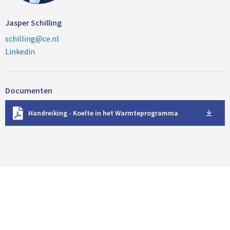
Jasper Schilling
schilling@ce.nl
Linkedin
Documenten
D
Handreiking - Koelte in het Warmteprogramma
o
w
n
l
o
a
d