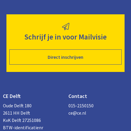
Schrijf je in voor Mailvisie
Direct inschrijven
CE Delft
Contact
Oude Delft 180
015-2150150
2611 HH Delft
ce@ce.nl
KvK Delft 27251086
BTW-identificatienr