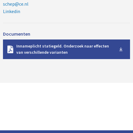
schep@ce.nl
Linkedin
Documenten
D
Innameplicht statiegeld. Onderzoek naar effecten
o
van verschillende varianten
w
n
l
o
a
d