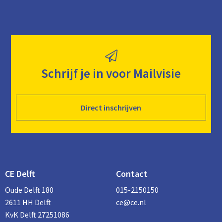
Schrijf je in voor Mailvisie
Direct inschrijven
CE Delft
Contact
Oude Delft 180
015-2150150
2611 HH Delft
ce@ce.nl
KvK Delft 27251086