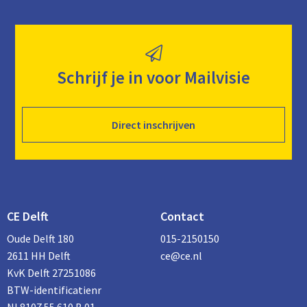
Schrijf je in voor Mailvisie
Direct inschrijven
CE Delft
Contact
Oude Delft 180
015-2150150
2611 HH Delft
ce@ce.nl
KvK Delft 27251086
BTW-identificatienr