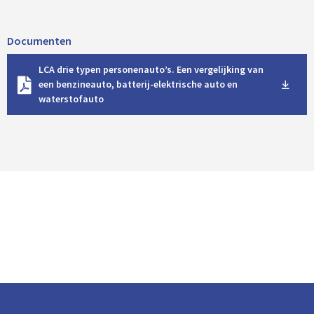
Documenten
D
LCA drie typen personenauto’s. Een vergelijking van
o
een benzineauto, batterij-elektrische auto en
w
waterstofauto
n
l
o
a
d