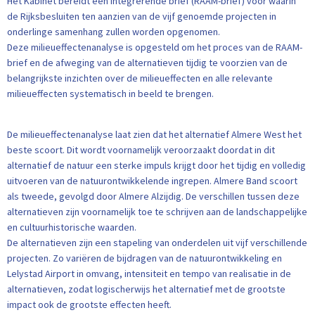
Het Kabinet bereidt een integrerende brief (RAAM-brief) voor waarin
de Rijksbesluiten ten aanzien van de vijf genoemde projecten in
onderlinge samenhang zullen worden opgenomen.
Deze milieueffectenanalyse is opgesteld om het proces van de RAAM-
brief en de afweging van de alternatieven tijdig te voorzien van de
belangrijkste inzichten over de milieueffecten en alle relevante
milieueffecten systematisch in beeld te brengen.
De milieueffectenanalyse laat zien dat het alternatief Almere West het
beste scoort. Dit wordt voornamelijk veroorzaakt doordat in dit
alternatief de natuur een sterke impuls krijgt door het tijdig en volledig
uitvoeren van de natuurontwikkelende ingrepen. Almere Band scoort
als tweede, gevolgd door Almere Alzijdig. De verschillen tussen deze
alternatieven zijn voornamelijk toe te schrijven aan de landschappelijke
en cultuurhistorische waarden.
De alternatieven zijn een stapeling van onderdelen uit vijf verschillende
projecten. Zo variëren de bijdragen van de natuurontwikkeling en
Lelystad Airport in omvang, intensiteit en tempo van realisatie in de
alternatieven, zodat logischerwijs het alternatief met de grootste
impact ook de grootste effecten heeft.