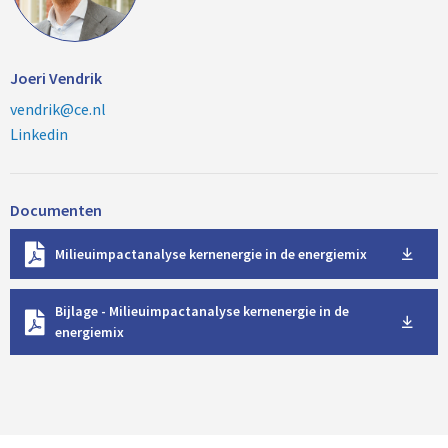
Joeri Vendrik
vendrik@ce.nl
Linkedin
Documenten
D
Milieuimpactanalyse kernenergie in de energiemix
o
w
D
n
Bijlage - Milieuimpactanalyse kernenergie in de
o
l
energiemix
w
o
n
a
l
d
o
a
d