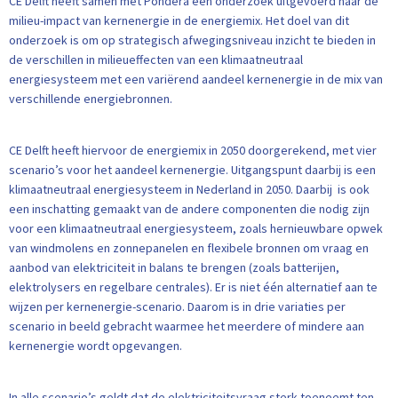
CE Delft heeft samen met Pondera een onderzoek uitgevoerd naar de
milieu-impact van kernenergie in de energiemix. Het doel van dit
onderzoek is om op strategisch afwegingsniveau inzicht te bieden in
de verschillen in milieueffecten van een klimaatneutraal
energiesysteem met een variërend aandeel kernenergie in de mix van
verschillende energiebronnen.
CE Delft heeft hiervoor de energiemix in 2050 doorgerekend, met vier
scenario’s voor het aandeel kernenergie. Uitgangspunt daarbij is een
klimaatneutraal energiesysteem in Nederland in 2050. Daarbij is ook
een inschatting gemaakt van de andere componenten die nodig zijn
voor een klimaatneutraal energiesysteem, zoals hernieuwbare opwek
van windmolens en zonnepanelen en flexibele bronnen om vraag en
aanbod van elektriciteit in balans te brengen (zoals batterijen,
elektrolysers en regelbare centrales). Er is niet één alternatief aan te
wijzen per kernenergie-scenario. Daarom is in drie variaties per
scenario in beeld gebracht waarmee het meerdere of mindere aan
kernenergie wordt opgevangen.
In alle scenario’s geldt dat de elektriciteitsvraag sterk toeneemt ten