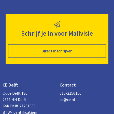
Schrijf je in voor Mailvisie
Direct inschrijven
CE Delft
Contact
Oude Delft 180
015-2150150
2611 HH Delft
ce@ce.nl
KvK Delft 27251086
BTW-identificatienr