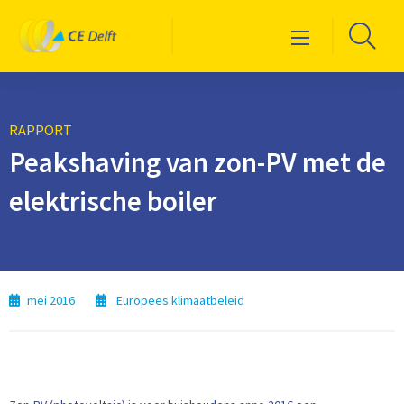
Logo
Ga
Menu
CE
naa
Delft
de
zoe
RAPPORT
Peakshaving van zon-PV met de
elektrische boiler
mei 2016
Europees klimaatbeleid