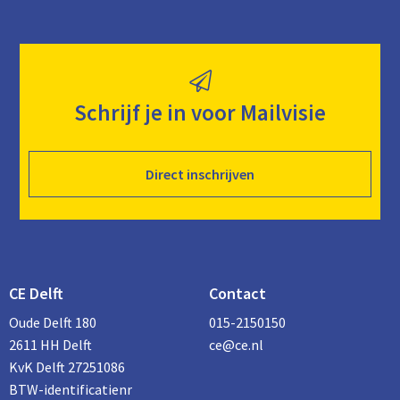
Schrijf je in voor Mailvisie
Direct inschrijven
CE Delft
Contact
Oude Delft 180
015-2150150
2611 HH Delft
ce@ce.nl
KvK Delft 27251086
BTW-identificatienr