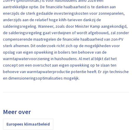
Zon-PV (photovoltaic) is voor huishoudens anno 2016 een
aantrekkelijke optie. De financiële haalbaarheid is te danken aan
enerzijds de sterk gedaalde investeringskosten voor zonnepanelen,
anderzijds aan de relatief hoge kWh-tarieven dankzij de
salderingsregeling. Wanneer, zoals door Minister Kamp aangekondigd,
de salderingsregeling gaat verdwijnen of wordt afgebouwd, zal zonder
compenserende maatregelen de financiële haalbaarheid van zon-PV
sterk afnemen. Dit onderzoek richt zich op de mogelijkheden voor
opslag van eigen opwekking in boilers ten behoeve van de
warmtapwatervoorziening in huishoudens. Al met al blijkt dat het
concept om een overschot aan eigen opwekking op te slaan ten
behoeve van warmtapwaterproductie potentie heeft. Er zijn technische
en dimensioneringsoptimalisaties mogelijk.
Meer over
Europees klimaatbeleid