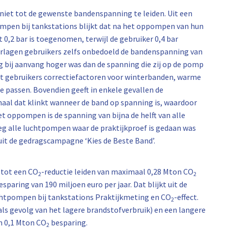
 niet tot de gewenste bandenspanning te leiden. Uit een
mpen bij tankstations blijkt dat na het oppompen van hun
2 bar is toegenomen, terwijl de gebruiker 0,4 bar
verlagen gebruikers zelfs onbedoeld de bandenspanning van
bij aanvang hoger was dan de spanning die zij op de pomp
at gebruikers correctiefactoren voor winterbanden, warme
 passen. Bovendien geeft in enkele gevallen de
aal dat klinkt wanneer de band op spanning is, waardoor
 oppompen is de spanning van bijna de helft van alle
eg alle luchtpompen waar de praktijkproef is gedaan was
uit de gedragscampagne ‘Kies de Beste Band’.
 tot een CO
-reductie leiden van maximaal 0,28 Mton CO
2
2
sparing van 190 miljoen euro per jaar. Dat blijkt uit de
uchtpompen bij tankstations Praktijkmeting en CO
-effect.
2
(als gevolg van het lagere brandstofverbruik) en een langere
an 0,1 Mton CO
besparing.
2