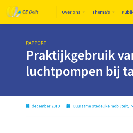
Logo
Over ons
Thema’s
Publi
CE
Delft
RAPPORT
Praktijkgebruik v
luchtpompen bij t
december 2019
Duurzame stedelijke mobiliteit
,
P