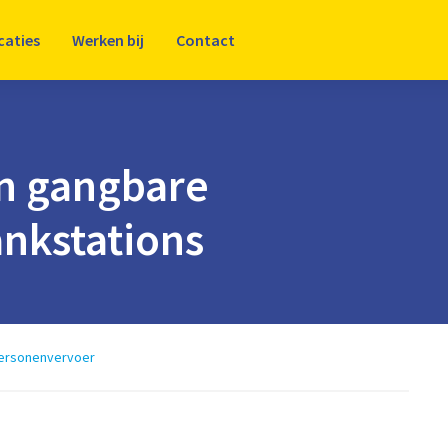
caties
Werken bij
Contact
an gangbare
ankstations
ersonenvervoer