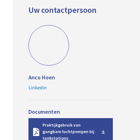
Uw contactpersoon
Anco Hoen
Linkedin
Documenten
D
Praktijkgebruik van
o
gangbare luchtpompen bij
w
tankstations