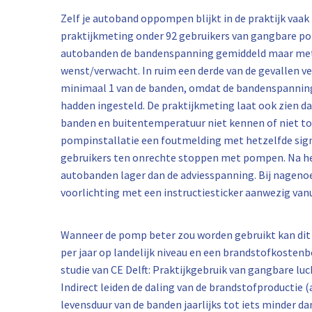
Zelf je autoband oppompen blijkt in de praktijk vaak
praktijkmeting onder 92 gebruikers van gangbare po
autobanden de bandenspanning gemiddeld maar met 0,
wenst/verwacht. In ruim een derde van de gevallen 
minimaal 1 van de banden, omdat de bandenspanning 
hadden ingesteld. De praktijkmeting laat ook zien d
banden en buitentemperatuur niet kennen of niet toe
pompinstallatie een foutmelding met hetzelfde sign
gebruikers ten onrechte stoppen met pompen. Na het
autobanden lager dan de adviesspanning. Bij nageno
voorlichting met een instructiesticker aanwezig van
Wanneer de pomp beter zou worden gebruikt kan dit
per jaar op landelijk niveau en een brandstofkostenbe
studie van CE Delft: Praktijkgebruik van gangbare l
Indirect leiden de daling van de brandstofproductie 
levensduur van de banden jaarlijks tot iets minder d