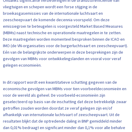
Ondanks significante verbeteringen in de brandstofefficiëntie van
vliegtuigen en schepen wordt een forse stijging in de
broeikasgasemissies van de internationale luchtvaart en
zeescheepvaart de komende decennia voorspeld. Om deze
emissiegroei te beteugelen is voorgesteld Market Based Measures
(MBMs) naast technische en operationele maatregelen in te zetten.
Deze maatregelen worden momenteel besproken binnen de ICAO en
IMO (de VN-organisaties voor de burgerluchtvaart en zeescheepvaart).
Eén van de belangrijkste onderwerpen in deze besprekingen zijn de
gevolgen van MBMs voor ontwikkelingslanden en vooral voor veraf
gelegen economieën.
In dit rapport wordt een kwantitatieve schatting gegeven van de
economische gevolgen van MBMs voor tien voorbeeldeconomieën en
voor de wereld als geheel. De voorbeeld-economieën zijn
geselecteerd op basis van de inschatting dat deze betrekkelijk zwaar
getroffen zouden worden doordat ze veraf gelegen zijn en/of
afhankelijk van internationale luchtvaart of zeescheepvaart. Uit de
resultaten blijkt dat de optredende daling in BNP gemiddeld minder
dan 0,01% bedraagt en significant minder dan 0,1% voor alle behalve