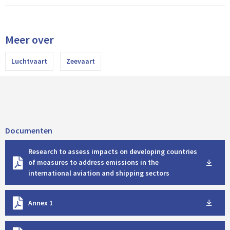
Meer over
Luchtvaart
Zeevaart
Documenten
D
Research to assess impacts on developing countries
o
of measures to address emissions in the
w
international aviation and shipping sectors
n
l
D
o
Annex 1
o
a
w
d
D
n