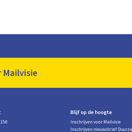
r Mailvisie
t
Blijf op de hoogte
0150
Inschrijven voor Mailvisie
Inschrijven nieuwsbrief Duurz