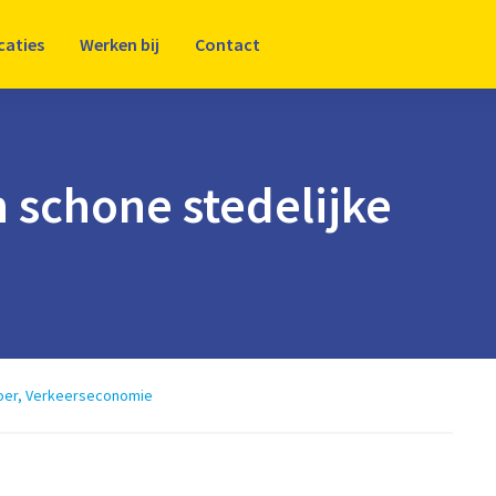
caties
Werken bij
Contact
schone stedelijke
oer
,
Verkeerseconomie