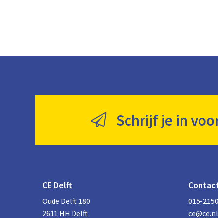
Schrijf je in voo
CE Delft
Contac
Oude Delft 180
015-215
2611 HH Delft
ce@ce.nl