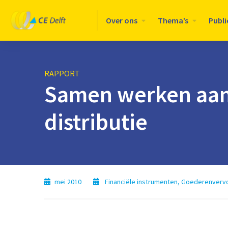
Logo
Over ons
Thema’s
Publi
CE
Delft
RAPPORT
Samen werken aan 
distributie
mei 2010
Financiële instrumenten
,
Goederenverv