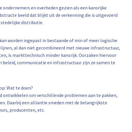
nde ondernemers en overheden gezien als een kansrijke
stracte beeld dat blijkt uit de verkenning die is uitgevoerd
tedelijke distributie.
t kan worden ingepast in bestaande of min of meer logische
lijnen, al dan niet gecombineerd met nieuwe infrastructuur,
ten, is markttechnisch minder kansrijk. Oorzaken hiervoor
n beleid, communicatie en infrastructuur zijn ze samen te
op: Wat te doen?
id ontwikkelen om verschillende problemen aan te pakken,
en. Daarbij een alliantie smeden met de belangrijkste
eurs, producenten, etc.