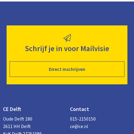
Schrijf je in voor Mailvisie
Direct inschrijven
CE Delft
Contact
Oude Delft 180
015-2150150
2611 HH Delft
ce@ce.nl
KvK Delft 27251086