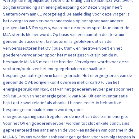
Wat zijn de mogelijkheden voor uitbreiding van de MJA-NS? Wat levert
zoï¿½n uitbreiding aan energiebesparing op? Deze vragen heeft
SenterNovem aan CE voorgelegd. De aanleiding voor deze vragen is
het overgaan van vervoersconcessies op het spoor naar andere
partijen dan NS-Reizigers, waardoor de vervoersprestatie onder de
MJA steeds kleiner wordt. Op basis van een aantal in de literatuur
genoemde succes- en faalfactoren is gebleken dat van de
vervoerssectoren het OV ( bus-, tram-, en metrovervoer) en het
goederenvervoer per spoor het meest geschikt zijn om de nu
bestaande MJA-NS mee uit te breiden. Vervolgens wordt voor deze
sectoren/bedrijven het energiegebruik en de haalbare
besparingsmaatregelen in kaart gebracht. Het energiegebruik van de
genoemde OV-bedrijven komt overeen met circa 80 % van het
energiegebruik van NSR, dat van het goederenvervoer per spoor met
zoï¿½n 14 % van het energiegebruik van NSR. Uit een inventarisatie
blijkt dat zowel relatief als absoluut binnen een MJA behoorlijke
besparingen behaald kunnen worden, door
energiebesparingsmaatregelen en de inzet van duurzame energie.
Voor het OV en goederenvervoer worden tot slot enkele conclusies
gepresenteerd ten aanzien van de voor- en nadelen van opname in de
MJA-NS. Tevens worden aanbevelingen gedaan voor vervolgstappen in