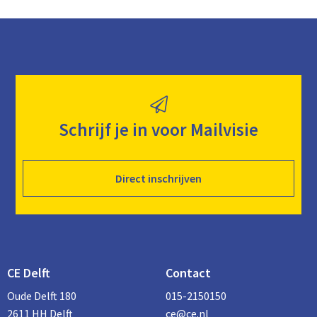
Schrijf je in voor Mailvisie
Direct inschrijven
CE Delft
Contact
Oude Delft 180
015-2150150
2611 HH Delft
ce@ce.nl