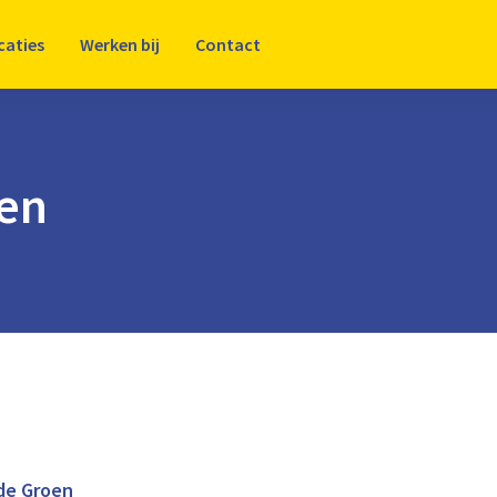
caties
Werken bij
Contact
oen
de Groen