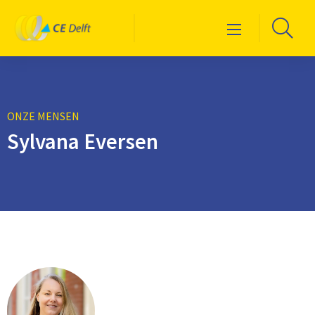
Logo
Ga
Menu
CE
naa
Delft
de
zoe
ONZE MENSEN
Sylvana Eversen