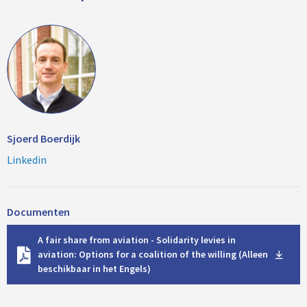
Sjoerd Boerdijk
Linkedin
Documenten
D
A fair share from aviation - Solidarity levies in
o
aviation: Options for a coalition of the willing (Alleen
w
beschikbaar in het Engels)
n
l
o