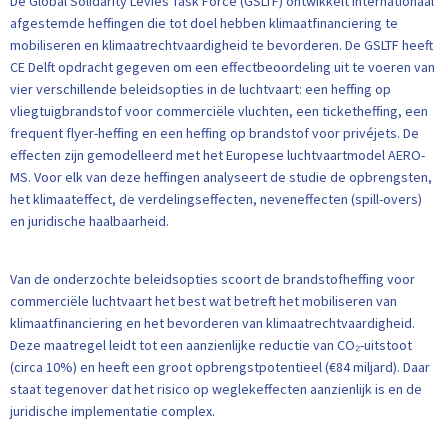
De Global Solidarity Levies Task Force (GSLTF) ontwikkelt internationaal
afgestemde heffingen die tot doel hebben klimaatfinanciering te
mobiliseren en klimaatrechtvaardigheid te bevorderen. De GSLTF heeft
CE Delft opdracht gegeven om een effectbeoordeling uit te voeren van
vier verschillende beleidsopties in de luchtvaart: een heffing op
vliegtuigbrandstof voor commerciële vluchten, een ticketheffing, een
frequent flyer-heffing en een heffing op brandstof voor privéjets. De
effecten zijn gemodelleerd met het Europese luchtvaartmodel AERO-
MS. Voor elk van deze heffingen analyseert de studie de opbrengsten,
het klimaateffect, de verdelingseffecten, neveneffecten (spill-overs)
en juridische haalbaarheid.
Van de onderzochte beleidsopties scoort de brandstofheffing voor
commerciële luchtvaart het best wat betreft het mobiliseren van
klimaatfinanciering en het bevorderen van klimaatrechtvaardigheid.
Deze maatregel leidt tot een aanzienlijke reductie van CO₂-uitstoot
(circa 10%) en heeft een groot opbrengstpotentieel (€84 miljard). Daar
staat tegenover dat het risico op weglekeffecten aanzienlijk is en de
juridische implementatie complex.