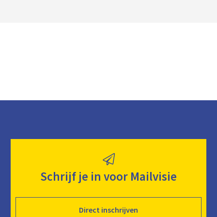
a
d
Schrijf je in voor Mailvisie
Direct inschrijven