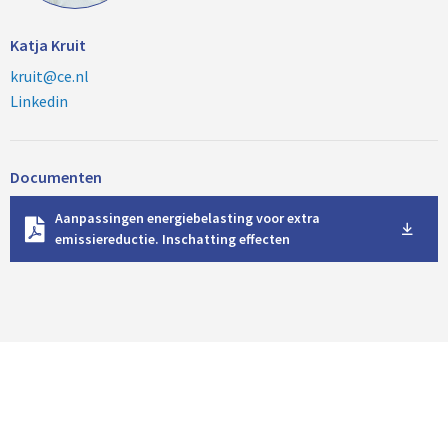
Katja Kruit
kruit@ce.nl
Linkedin
Documenten
D
Aanpassingen energiebelasting voor extra
o
emissiereductie. Inschatting effecten
w
n
l
o
a
d