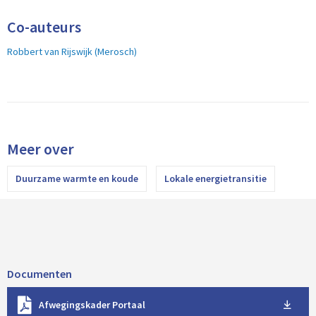
Co-auteurs
Robbert van Rijswijk (Merosch)
Meer over
Duurzame warmte en koude
Lokale energietransitie
Documenten
D
Afwegingskader Portaal
o