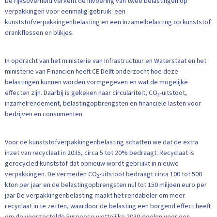
De rijksoverheid verkent de invoering van twee belastingen op
verpakkingen voor eenmalig gebruik: een
kunststofverpakkingenbelasting en een inzamelbelasting op kunststof
drankflessen en blikjes.
In opdracht van het ministerie van Infrastructuur en Waterstaat en het
ministerie van Financiën heeft CE Delft onderzocht hoe deze
belastingen kunnen worden vormgegeven en wat de mogelijke
effecten zijn. Daarbij is gekeken naar circulariteit, CO
-uitstoot,
2
inzamelrendement, belastingopbrengsten en financiële lasten voor
bedrijven en consumenten.
Voor de kunststofverpakkingenbelasting schatten we dat de extra
inzet van recyclaat in 2035, circa 5 tot 20% bedraagt. Recyclaat is
gerecycled kunststof dat opnieuw wordt gebruikt in nieuwe
verpakkingen. De vermeden CO
-uitstoot bedraagt circa 100 tot 500
2
kton per jaar en de belastingopbrengsten nul tot 150 miljoen euro per
jaar De verpakkingenbelasting maakt het rendabeler om meer
recyclaat in te zetten, waardoor de belasting een borgend effect heeft
om de voorgestelde Europese wettelijke 2030-doelen voor een