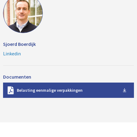
Sjoerd Boerdijk
Linkedin
Documenten
D
Belasting eenmalige verpakkingen
o
w
n
l
o
a
d