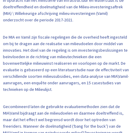
In opdracht van het ministerie van Infrastructuur en Waterstaat is de
doeltreffendheid en doelmatigheid van de Milieu-investeringsaftrek
(MIA) \ Willekeurige afschrijving milieu-investeringen (Vamil)
onderzocht over de periode 2017-2021.
De MIA en Vamil zijn fiscale regelingen die de overheid heeft ingesteld
om bij te dragen aan de realisatie van milieudoelen door middel van
innovaties. Het doel van de regeling is om investeringsbeslissingen te
beïnvloeden in de richting van milieutechnieken die een
bovenwettelijke milieuwinst realiseren en voorlopen op de markt. De
evaluatie is gebaseerd op een literatuurstudie naar de effectiviteit van
verschillende soorten milieusubsidies, een data-analyse van MIA\Vamil-
aanvragen, een enquête onder aanvragers, en 15 casestudies van
technieken op de Milieulijst.
Gecombineerd laten de gebruikte evaluatiemethoden zien dat de
MIA\Vamil bijdraagt aan de milieudoelen en daarmee doeltreffend is,
maar dat het effect wel begrensd wordt door het optreden van
freeriders. Wanneer de doelmatigheid (‘bang for the buck’) van de
MIA\Vamil in termen van geïnduceerde milieu[1]investeringen wordt