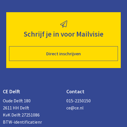
Schrijf je in voor Mailvisie
Direct inschrijven
CE Delft
Contact
Oude Delft 180
015-2150150
2611 HH Delft
ce@ce.nl
KvK Delft 27251086
BTW-identificatienr