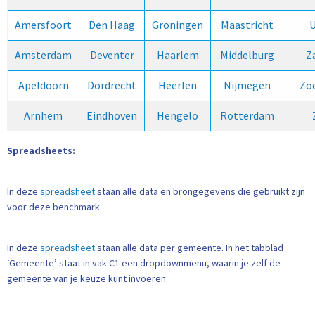
Amersfoort
Den Haag
Groningen
Maastricht
U
Amsterdam
Deventer
Haarlem
Middelburg
Z
Apeldoorn
Dordrecht
Heerlen
Nijmegen
Zo
Arnhem
Eindhoven
Hengelo
Rotterdam
Spreadsheets:
In deze
spreadsheet
staan alle data en brongegevens die gebruikt zijn
voor deze benchmark.
In deze
spreadsheet
staan alle data per gemeente. In het tabblad
‘Gemeente’ staat in vak C1 een dropdownmenu, waarin je zelf de
gemeente van je keuze kunt invoeren.