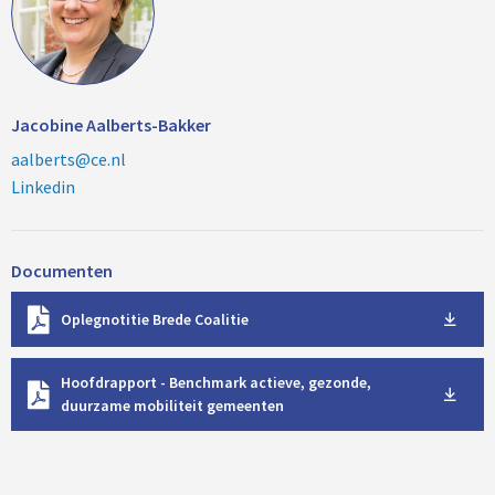
Jacobine Aalberts-Bakker
aalberts@ce.nl
Linkedin
Documenten
D
Oplegnotitie Brede Coalitie
o
w
D
n
Hoofdrapport - Benchmark actieve, gezonde,
o
l
duurzame mobiliteit gemeenten
w
o
n
a
l
d
o