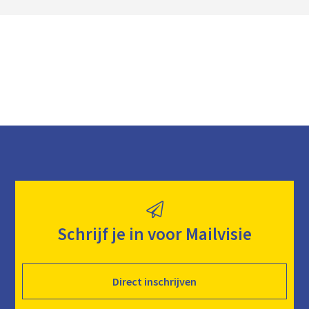
a
d
Schrijf je in voor Mailvisie
Direct inschrijven